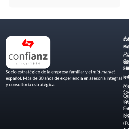
Á
C
Of
d
Eq
Bi
Pr
Ca
Do
Co
de
- S
Fis
Éx
Se
Socio estratégico de la empresa familiar y el
mid-market
La
Bl
Ma
español. Más de 30 años de experiencia en asesoría integral
y consultoría estratégica.
Me
Co
So
Qu
Re
Tr
Co
co
No
M
(F