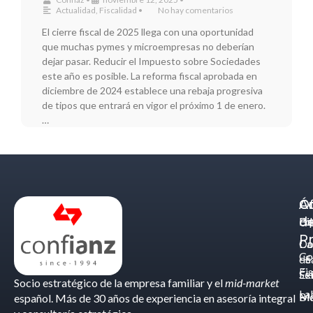
Actualidad
,
Fiscalidad
•
No hay comentarios
El cierre fiscal de 2025 llega con una oportunidad
que muchas pymes y microempresas no deberían
dejar pasar. Reducir el Impuesto sobre Sociedades
este año es posible. La reforma fiscal aprobada en
diciembre de 2024 establece una rebaja progresiva
de tipos que entrará en vigor el próximo 1 de enero.
…
Á
C
Of
d
Eq
Bi
Pr
Ca
Do
Co
de
- S
Fis
Éx
Se
Socio estratégico de la empresa familiar y el
mid-market
La
Bl
Ma
español. Más de 30 años de experiencia en asesoría integral