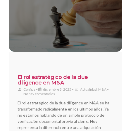
El rol estratégico de la due
diligence en M&A
Confiaz
•
diciembre 3, 2025
•
Actualidad
,
M&A
•
No hay comentarios
El rol estratégico de la due diligence en M&A se ha
transformado radicalmente en los últimos años. Ya
no estamos hablando de un simple protocolo de
verificación documental previo al cierre. Hoy
representa la diferencia entre una adquisición