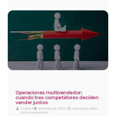
Operaciones multivendedor:
cuando tres competidores deciden
vender juntos
Confiaz
•
diciembre 23, 2025
•
Actualidad
,
M&A
•
No hay comentarios