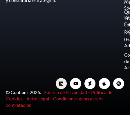
y consultoría estratégica.
Me
Co
So
Qu
Re
Tr
Co
co
No
M
(F
Ad
Co
de
Ac
© Confianz 2026.
Política de Privacidad –
Política de
Cookies –
Aviso Legal –
Condiciones generales de
contratación