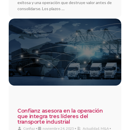
exitosa y una operación que destruye valor antes de
consolidarse. Los plazos …
Confianz asesora en la operación
que integra tres líderes del
transporte industrial
Confiaz
•
noviembre 24, 2025
•
Actualidad
,
M&A
•