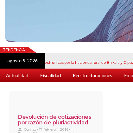
TENDENCIA
agosto 9, 2026
ju
e notificaciones electrónicas por la hacienda foral de Bizkaia y Gipuzkoa
Actualidad
Fiscalidad
Reestructuraciones
Empr
Devolución de cotizaciones
por razón de pluriactividad
Confiaz
•
febrero 4, 2016
•