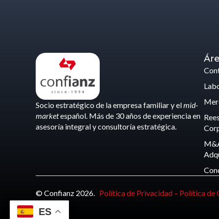
Áre
Cont
Labo
Merc
Socio estratégico de la empresa familiar y el
mid-
market
español. Más de 30 años de experiencia en
Rees
asesoría integral y consultoría estratégica.
Corp
M&A
Adqu
Con
© Confianz 2026.
Política de Privacidad –
Política de
ES