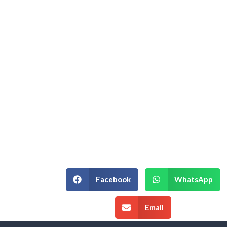
Hablemos de su
Estrategia
Empresarial.
Si está en un momento de decisión
estratégica y necesita un equipo que
entienda la complejidad de su
negocio, podemos ayudarle.
¡Agenda una Asesoría!
Facebook
WhatsApp
Email