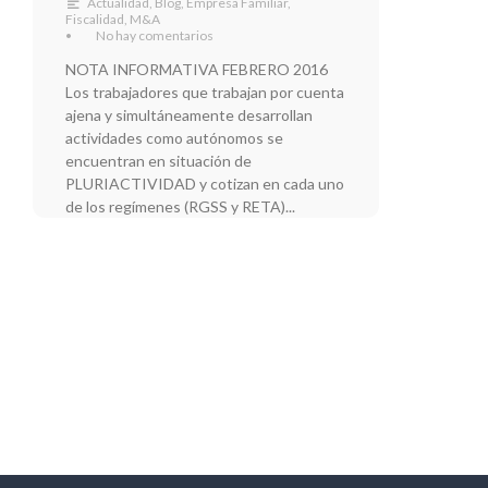
Actualidad
,
Blog
,
Empresa Familiar
,
Fiscalidad
,
M&A
•
No hay comentarios
NOTA INFORMATIVA FEBRERO 2016
Los trabajadores que trabajan por cuenta
ajena y simultáneamente desarrollan
actividades como autónomos se
encuentran en situación de
PLURIACTIVIDAD y cotizan en cada uno
de los regímenes (RGSS y RETA)...