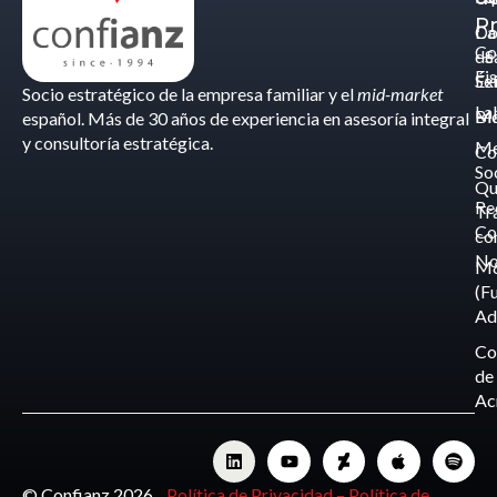
Pr
Ca
Do
Co
de
- S
Fis
Éx
Se
Socio estratégico de la empresa familiar y el
mid-market
La
Bl
Ma
español. Más de 30 años de experiencia en asesoría integral
y consultoría estratégica.
Me
Co
So
Qu
Re
Tr
Co
co
No
M
(F
Ad
Co
de
Ac
© Confianz 2026.
Política de Privacidad –
Política de