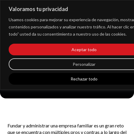
Valoramos tu privacidad
Extranet
Usamos cookies para mejorar su experiencia de navegación, mostra
contenidos personalizados y analizar nuestro tráfico. Al hacer clic 
todo” usted da su consentimiento a nuestro uso de las cookies.
Cómo administrar una
Aceptar todo
empresa familiar con
Personalizar
éxito
Rechazar todo
Fundar y administrar una empresa familiar es un gran reto
que se encuentra con múltiples pros y contras a lo largo del