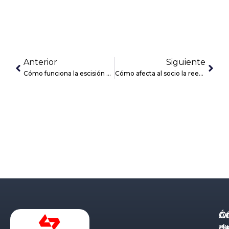
Anterior
Siguiente
Cómo funciona la escisión de sociedades
Cómo afecta al socio la reestructuración según el Anteproyecto de Reforma Concursal
Á
C
Of
d
Eq
Bi