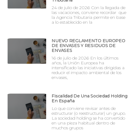
Tributaria
24 de julio de 2026 Con la llegada de
las vacaciones, conviene recordar que
la Agencia Tributaria permite en base
a lo establecido en la
NUEVO REGLAMENTO EUROPEO
DE ENVASES Y RESIDUOS DE
ENVASES
16 de julio de 2026 En los últimos
años, la Unión Europea ha
intensificado las iniciativas dirigidas a
reducir el impacto ambiental de los
envases,
Fiscalidad De Una Sociedad Holding
En España
Lo que conviene revisar antes de
estructurar (o reestructurar) un grupo.
La sociedad holding se ha convertido
en una pieza habitual dentro de
muchos grupos