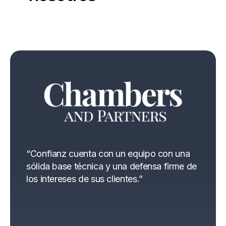
“Confianz cuenta con un equipo con una
“Manu
sólida base técnica y una defensa firme de
aseso
de
los intereses de sus clientes.”
M&A,
compr