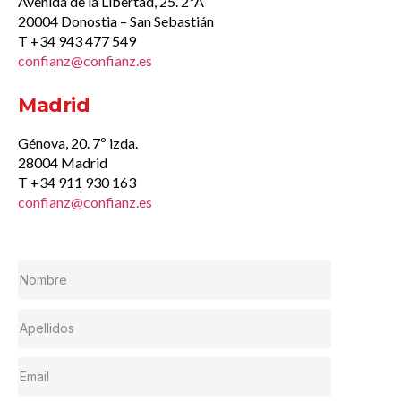
Avenida de la Libertad, 25. 2ºA
20004 Donostia – San Sebastián
T +34 943 477 549
confianz@confianz.es
Madrid
Génova, 20. 7º izda.
28004 Madrid
T +34 911 930 163
confianz@confianz.es