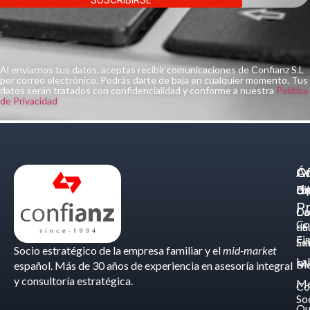
.
Al enviarnos tus datos, aceptas recibir comunicaciones de Confianz S.L
por correo electrónico. Podrás darte de baja en cualquier momento. Tus
datos serán tratados con confidencialidad y conforme a nuestra
Política
de Privacidad
Á
C
Of
d
Eq
Bi
Pr
Ca
Do
Co
de
- S
Fis
Éx
Se
Socio estratégico de la empresa familiar y el
mid-market
La
Bl
Ma
español. Más de 30 años de experiencia en asesoría integral
y consultoría estratégica.
Me
Co
So
Qu