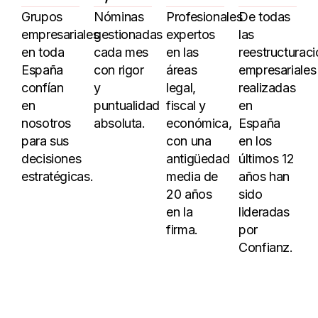
Grupos
Nóminas
Profesionales
De todas
empresariales
gestionadas
expertos
las
en toda
cada mes
en las
reestructurac
España
con rigor
áreas
empresariales
confían
y
legal,
realizadas
en
puntualidad
fiscal y
en
nosotros
absoluta.
económica,
España
para sus
con una
en los
decisiones
antigüedad
últimos 12
estratégicas.
media de
años han
20 años
sido
en la
lideradas
firma.
por
Confianz.