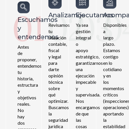
01
02
03
0
Analizamos
Ejecutamos
Acomp
Escuchamos
Revisamos
Ya sea
Disponibles
y
tu
gestión
a
entendemos
situación
integral
largo
contable,
o
plazo.
Antes
fiscal
apoyo
Estamos
de
y legal
estratégico,
contigo
proponer,
para
garantizamos
en lo
entendemos
darte
una
cotidiano
tu
opinión
ejecución
y en
historia,
técnica
impecable
los
estructura
sobre
y
momentos
y
qué
supervisada.
críticos
objetivos
optimizar.
Nos
(inspecciones
reales.
Buscamos
encargamos
operaciones)
No
la
de que
aportando
hay
seguridad
las
la
dos
jurídica
cosas
estabilidad