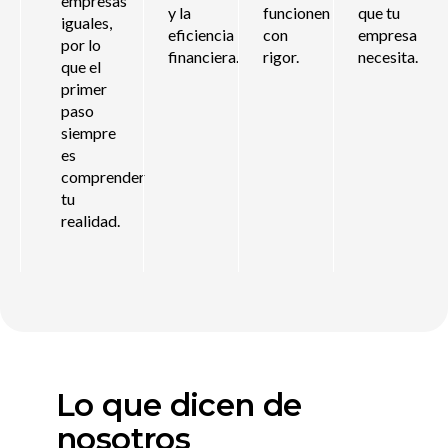
empresas
y la
funcionen
que tu
iguales,
eficiencia
con
empresa
por lo
financiera.
rigor.
necesita.
que el
primer
paso
siempre
es
comprender
tu
realidad.
Lo que dicen de
nosotros