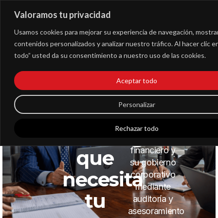
Valoramos tu privacidad
Extranet
Usamos cookies para mejorar su experiencia de navegación, mostra
contenidos personalizados y analizar nuestro tráfico. Al hacer clic 
todo” usted da su consentimiento a nuestro uso de las cookies.
Aceptar todo
El
ASESORÍA |
Desde 1994
CONSULTORÍA
ayudamos a
Personalizar
SOLIC
partner
empresas a
REUN
fortalecer su
ESTRAT
Rechazar todo
estratégico
control
financiero y
que
su gobierno
necesita
corporativo
mediante
tu
auditoría y
asesoramiento