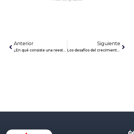
Anterior
Siguiente
¿En qué consiste una reestructuración societaria?
Los desafíos del crecimiento empresarial sostenible a largo plazo
Á
C
Of