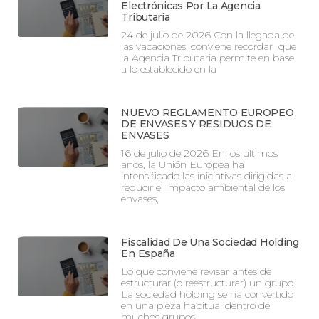
Electrónicas Por La Agencia
Tributaria
24 de julio de 2026 Con la llegada de
las vacaciones, conviene recordar que
la Agencia Tributaria permite en base
a lo establecido en la
NUEVO REGLAMENTO EUROPEO
DE ENVASES Y RESIDUOS DE
ENVASES
16 de julio de 2026 En los últimos
años, la Unión Europea ha
intensificado las iniciativas dirigidas a
reducir el impacto ambiental de los
envases,
Fiscalidad De Una Sociedad Holding
En España
Lo que conviene revisar antes de
estructurar (o reestructurar) un grupo.
La sociedad holding se ha convertido
en una pieza habitual dentro de
muchos grupos