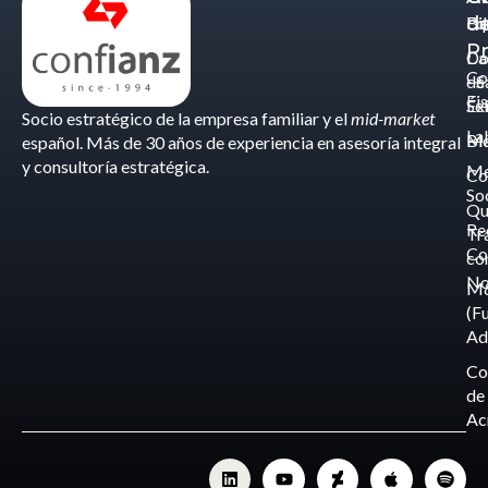
d
Eq
Bi
Pr
Ca
Do
Co
de
- S
Fis
Éx
Se
Socio estratégico de la empresa familiar y el
mid-market
La
Bl
Ma
español. Más de 30 años de experiencia en asesoría integral
y consultoría estratégica.
Me
Co
So
Qu
Re
Tr
Co
co
No
M
(F
Ad
Co
de
Ac