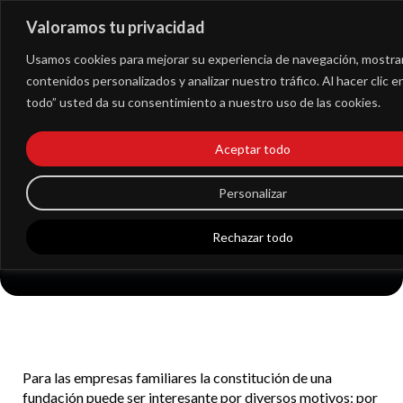
Valoramos tu privacidad
Extranet
Usamos cookies para mejorar su experiencia de navegación, mostra
contenidos personalizados y analizar nuestro tráfico. Al hacer clic 
todo” usted da su consentimiento a nuestro uso de las cookies.
Qué ventajas fiscales
Aceptar todo
tiene constituir una
Personalizar
fundación
Rechazar todo
Para las empresas familiares la constitución de una
fundación puede ser interesante por diversos motivos: por