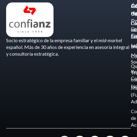
Á
C
Of
d
Eq
Bi
Pr
Ca
Do
Co
de
- S
Fis
Éx
Se
Socio estratégico de la empresa familiar y el
mid-market
La
Bl
Ma
español. Más de 30 años de experiencia en asesoría integral
y consultoría estratégica.
Me
Co
So
Qu
Re
Tr
Co
co
No
M
(F
Ad
Co
de
Ac