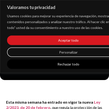
Valoramos tu privacidad
Extranet
Usamos cookies para mejorar su experiencia de navegación, mostra
contenidos personalizados y analizar nuestro tráfico. Al hacer clic 
todo” usted da su consentimiento a nuestro uso de las cookies.
A qué empresas
afecta la nueva Ley
Aceptar todo
Whistleblower de
Personalizar
protección del
Rechazar todo
informante
Esta misma semana ha entrado en vigor la nueva
Ley
2/2023, de 20 de febrero
,
que regula la protección de las