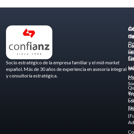
Á
C
Of
d
Eq
Bi
Pr
Ca
Do
Co
de
- S
Fis
Éx
Se
Socio estratégico de la empresa familiar y el
mid-market
La
Bl
Ma
español. Más de 30 años de experiencia en asesoría integral
y consultoría estratégica.
Me
Co
So
Qu
Re
Tr
Co
co
No
M
(F
Ad
Co