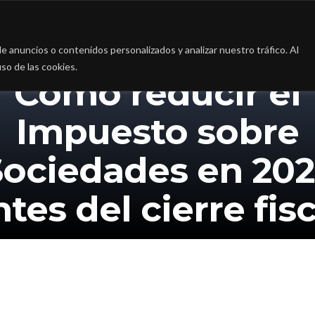
a
La firma
Casos de Éxito
Blog
Contac
 anuncios o contenidos personalizados y analizar nuestro tráfico. Al
so de las cookies.
Cómo reducir el
Impuesto sobre
Sociedades en 202
ntes del cierre fisc