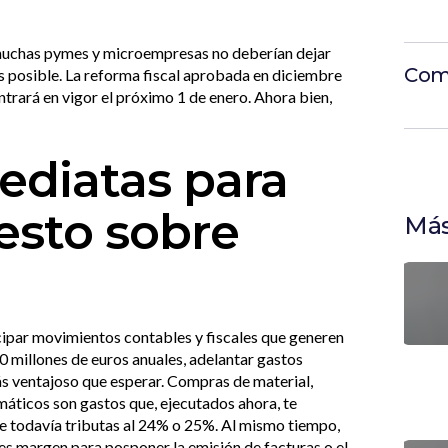
e muchas pymes y microempresas no deberían dejar
Com
s posible. La reforma fiscal aprobada en diciembre
trará en vigor el próximo 1 de enero. Ahora bien,
ediatas para
esto sobre
Más
ticipar movimientos contables y fiscales que generen
0 millones de euros anuales, adelantar gastos
s ventajoso que esperar. Compras de material,
áticos son gastos que, ejecutados ahora, te
de todavía tributas al 24% o 25%. Al mismo tiempo,
enes margen para posponer la emisión de facturas o el