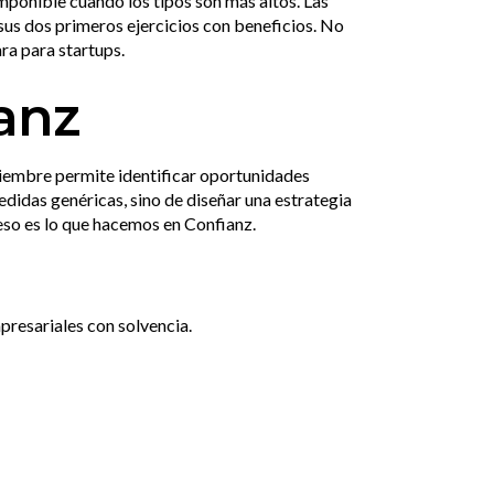
ponible cuando los tipos son más altos. Las
us dos primeros ejercicios con beneficios. No
ara para startups.
anz
ciembre permite identificar oportunidades
edidas genéricas, sino de diseñar una estrategia
 eso es lo que hacemos en Confianz.
resariales con solvencia.