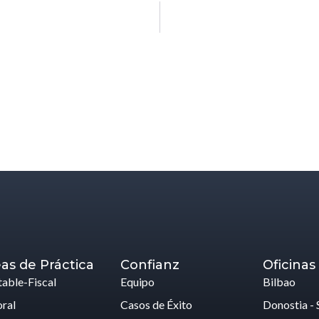
as de Práctica
Confianz
Oficinas
able-Fiscal
Equipo
Bilbao
ral
Casos de Éxito
Donostia - 