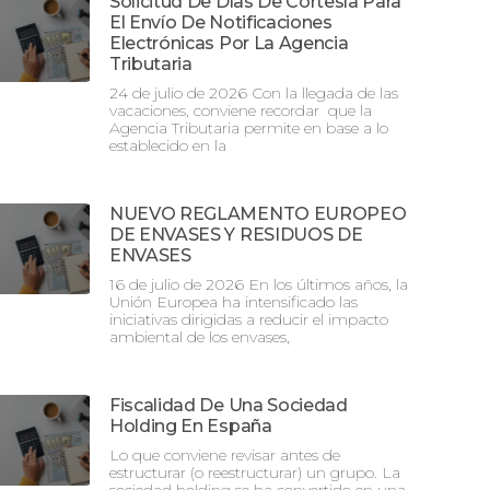
Solicitud De Días De Cortesía Para
El Envío De Notificaciones
Electrónicas Por La Agencia
Tributaria
24 de julio de 2026 Con la llegada de las
vacaciones, conviene recordar que la
Agencia Tributaria permite en base a lo
establecido en la
NUEVO REGLAMENTO EUROPEO
DE ENVASES Y RESIDUOS DE
ENVASES
16 de julio de 2026 En los últimos años, la
Unión Europea ha intensificado las
iniciativas dirigidas a reducir el impacto
ambiental de los envases,
Fiscalidad De Una Sociedad
Holding En España
Lo que conviene revisar antes de
estructurar (o reestructurar) un grupo. La
sociedad holding se ha convertido en una