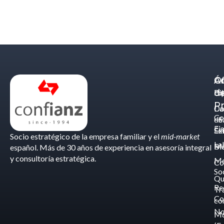
Á
C
Of
d
Eq
Bi
Pr
Ca
Do
Co
de
- S
Fis
Éx
Se
Socio estratégico de la empresa familiar y el
mid-market
La
Bl
Ma
español. Más de 30 años de experiencia en asesoría integral
y consultoría estratégica.
Me
Co
So
Qu
Re
Tr
Co
co
No
M