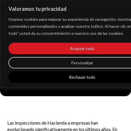
Valoramos tu privacidad
Extranet
Usamos cookies para mejorar su experiencia de navegación, mostra
contenidos personalizados y analizar nuestro tráfico. Al hacer clic 
todo” usted da su consentimiento a nuestro uso de las cookies.
Inspecciones de
Aceptar todo
Hacienda a empresas
en 2025 qué debes
Personalizar
saber
Rechazar todo
Las inspecciones de Hacienda a empresas han
evolucionado significativamente en los últimos años. En