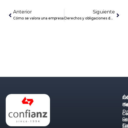
Anterior
Siguiente
Cómo se valora una empresa
Derechos y obligaciones del acreedor concursal tras la reforma legislativa
Á
C
Of
d
Eq
Bi
Pr
Ca
Do
Co
de
- S
Fis
Éx
Se