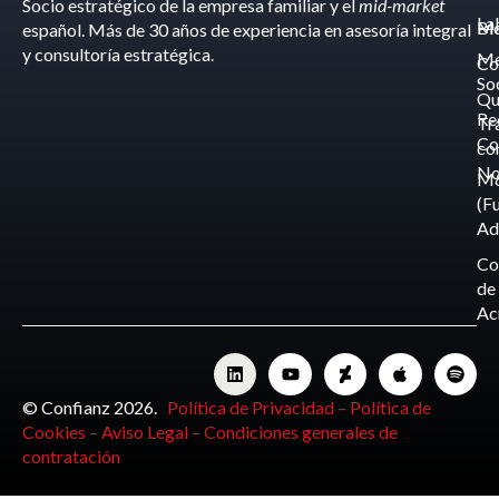
Socio estratégico de la empresa familiar y el
mid-market
La
Bl
Ma
español. Más de 30 años de experiencia en asesoría integral
y consultoría estratégica.
Me
Co
So
Qu
Re
Tr
Co
co
No
M
(F
Ad
Co
de
Ac
© Confianz 2026.
Política de Privacidad –
Política de
Cookies –
Aviso Legal –
Condiciones generales de
contratación