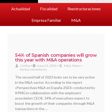
Actualidad
Fiscalidad
Reestructuraciones
Empresa Familiar
M&A
54% of Spanish companies will grow
this year with M&A operations
Confiaz
•
mayo 31, 2023
•
M&A
,
News
•
No hay comentarios
The second half of 2023 looks set to be very active
in the M&A sector. According to the report
«Perspectivas M&A en España 2023» conducted by
KPMG in collaboration with the employers’
association CEOE, 54% of executives expect to
boost the growth of their companies through M&A
transactions in the …