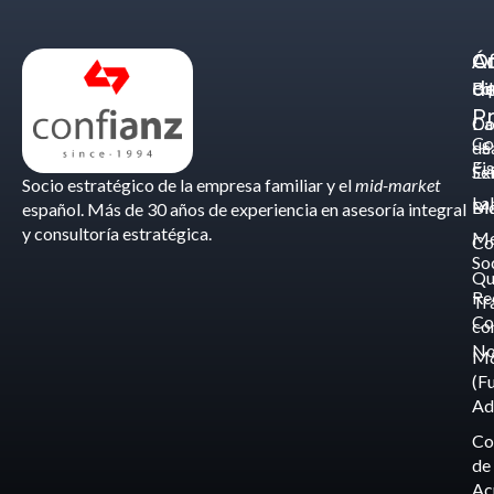
Á
C
Of
d
Eq
Bi
Pr
Ca
Do
Co
de
- S
Fis
Éx
Se
Socio estratégico de la empresa familiar y el
mid-market
La
Bl
Ma
español. Más de 30 años de experiencia en asesoría integral
y consultoría estratégica.
Me
Co
So
Qu
Re
Tr
Co
co
No
M
(F
Ad
Co
de
Ac