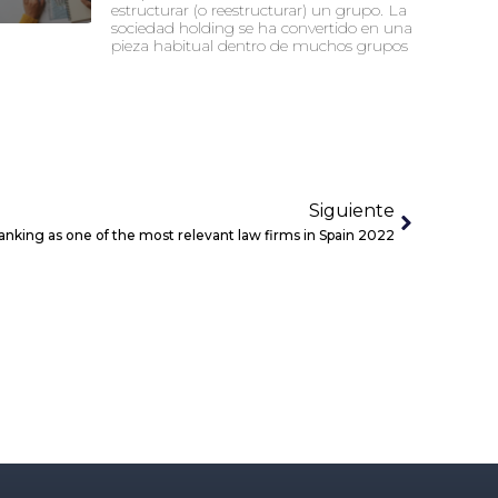
estructurar (o reestructurar) un grupo. La
sociedad holding se ha convertido en una
pieza habitual dentro de muchos grupos
Siguiente
anking as one of the most relevant law firms in Spain 2022