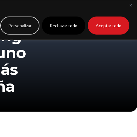
to
Extranet
Personalizar
Rechazar todo
Aceptar todo
ing
uno
más
ña