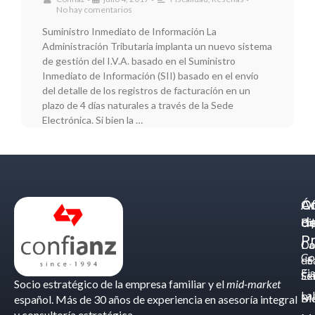
No hay comentarios
Suministro Inmediato de Información La
Administración Tributaria implanta un nuevo sistema
de gestión del I.V.A. basado en el Suministro
Inmediato de Información (SII) basado en el envío
del detalle de los registros de facturación en un
plazo de 4 días naturales a través de la Sede
Electrónica. Si bien la …
Á
C
Of
d
Eq
Bi
Pr
Ca
Do
Co
de
- S
Fis
Éx
Se
Socio estratégico de la empresa familiar y el
mid-market
La
Bl
Ma
español. Más de 30 años de experiencia en asesoría integral
y consultoría estratégica.