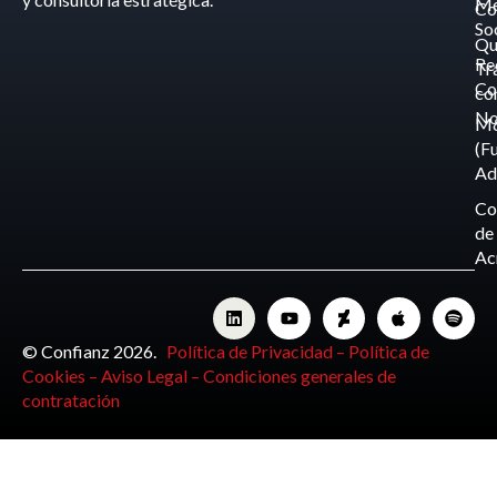
Me
Co
So
Qu
Re
Tr
Co
co
No
M
(F
Ad
Co
de
Ac
© Confianz 2026.
Política de Privacidad –
Política de
Cookies –
Aviso Legal –
Condiciones generales de
contratación