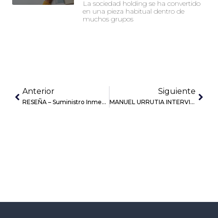
La sociedad holding se ha convertido
en una pieza habitual dentro de
muchos grupos
Anterior
Siguiente
RESEÑA – Suministro Inmediato de Información (SII)
MANUEL URRUTIA INTERVIENE EN RADIO EUSKADI