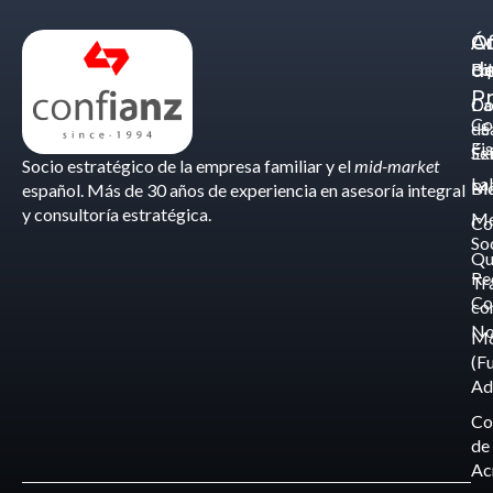
Á
C
Of
d
Eq
Bi
Pr
Ca
Do
Co
de
- S
Fis
Éx
Se
Socio estratégico de la empresa familiar y el
mid-market
La
Bl
Ma
español. Más de 30 años de experiencia en asesoría integral
y consultoría estratégica.
Me
Co
So
Qu
Re
Tr
Co
co
No
M
(F
Ad
Co
de
Ac