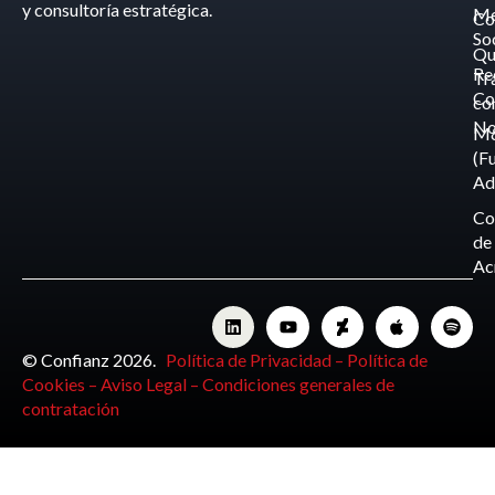
y consultoría estratégica.
Me
Co
So
Qu
Re
Tr
Co
co
No
M
(F
Ad
Co
de
Ac
© Confianz 2026.
Política de Privacidad –
Política de
Cookies –
Aviso Legal –
Condiciones generales de
contratación