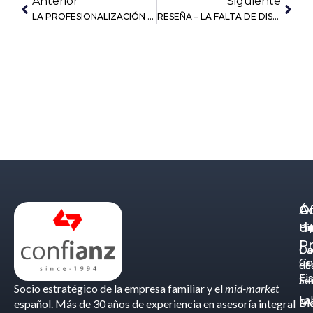
Anterior
Siguiente
LA PROFESIONALIZACIÓN DE LA EMPRESA FAMILIAR: CEO familiar versus CEO no familiar
RESEÑA – LA FALTA DE DISTRIBUCIÓN DE DIVIDENDOS
Á
C
Of
d
Eq
Bi
Pr
Ca
Do
Co
de
- S
Fis
Éx
Se
Socio estratégico de la empresa familiar y el
mid-market
La
Bl
Ma
español. Más de 30 años de experiencia en asesoría integral