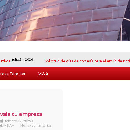
ulio 24, 2026
Solicitud de días de cortesía para el envío de notificacio
esa Familiar
M&A
vale tu empresa
febrero 12, 2025
•
ad
,
M&A
•
No hay comentarios