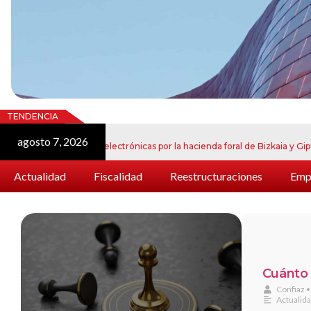
TENDENCIA
agosto 7, 2026
j
 de notificaciones electrónicas por la hacienda foral de Bizkaia y Gipuzkoa
Actualidad
Fiscalidad
Reestructuraciones
Empr
Cuánto 
Confiaz
•
Actualid