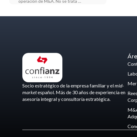
operación de M&A. No se trata …
Áre
Cont
Labo
Merc
Socio estratégico de la empresa familiar y el
mid-
market
español. Más de 30 años de experiencia en
Rees
asesoría integral y consultoría estratégica.
Corp
M&A
Adqu
Con