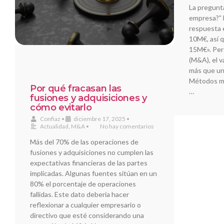
La pregunta
empresa?” 
respuesta 
10M€, así 
15M€». Pero
(M&A), el 
más que una
Métodos má
Por qué fracasan las
…
fusiones y adquisiciones y
cómo evitarlo
Confiaz
•
diciembre 17, 2025
•
Actualidad
,
M&A
•
No hay comentarios
Más del 70% de las operaciones de
fusiones y adquisiciones no cumplen las
expectativas financieras de las partes
implicadas. Algunas fuentes sitúan en un
80% el porcentaje de operaciones
fallidas. Este dato debería hacer
reflexionar a cualquier empresario o
directivo que esté considerando una