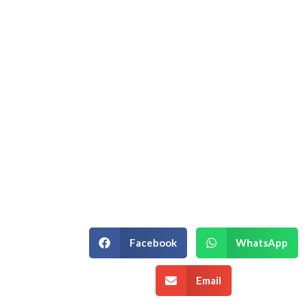
Hablemos de su
Estrategia
Empresarial.
Si está en un momento de decisión
estratégica y necesita un equipo que
entienda la complejidad de su
negocio, podemos ayudarle.
¡Agenda una Asesoría!
Facebook
WhatsApp
Email