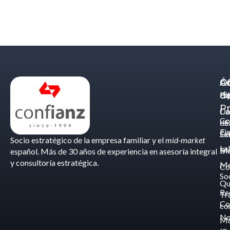
Á
C
Of
d
Eq
Bi
Pr
Ca
Do
Co
de
- S
Fis
Éx
Se
Socio estratégico de la empresa familiar y el
mid-market
La
Bl
Ma
español. Más de 30 años de experiencia en asesoría integral
y consultoría estratégica.
Me
Co
So
Qu
Re
Tr
Co
co
No
M