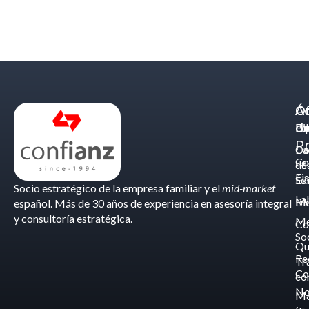
Á
C
Of
d
Eq
Bi
Pr
Ca
Do
Co
de
- S
Fis
Éx
Se
Socio estratégico de la empresa familiar y el
mid-market
La
Bl
Ma
español. Más de 30 años de experiencia en asesoría integral
y consultoría estratégica.
Me
Co
So
Qu
Re
Tr
Co
co
No
M