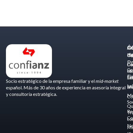
Á
C
Of
d
Eq
Bi
Pr
Ca
Do
Co
de
- S
Fis
Éx
Se
Socio estratégico de la empresa familiar y el
mid-market
La
Bl
Ma
español. Más de 30 años de experiencia en asesoría integral
y consultoría estratégica.
Me
Co
So
Qu
Re
Tr
Co
co
No
M