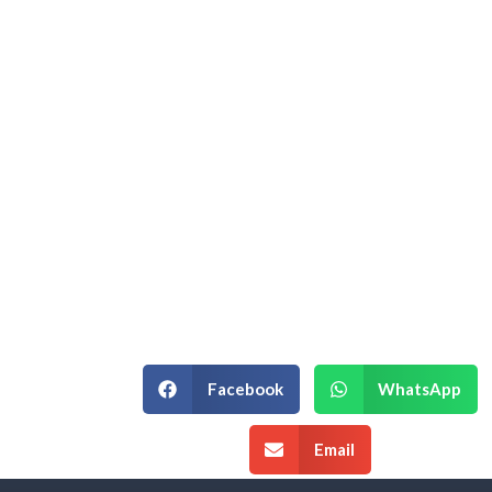
Hablemos de su
Estrategia
Empresarial.
Si está en un momento de decisión
estratégica y necesita un equipo que
entienda la complejidad de su
negocio, podemos ayudarle.
¡Agenda una Asesoría!
Facebook
WhatsApp
Email