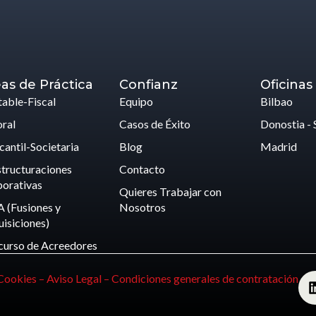
as de Práctica
Confianz
Oficinas
able-Fiscal
Equipo
Bilbao
ral
Casos de Éxito
Donostia - 
antil-Societaria
Blog
Madrid
tructuraciones
Contacto
orativas
Quieres Trabajar con
 (Fusiones y
Nosotros
isiciones)
curso de Acreedores
 Cookies –
Aviso Legal –
Condiciones generales de contratación