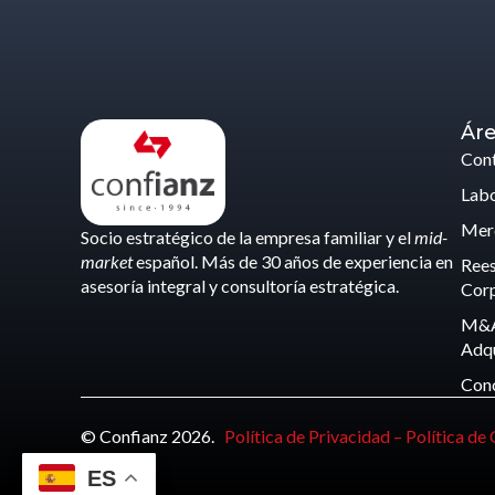
Áre
Cont
Labo
Merc
Socio estratégico de la empresa familiar y el
mid-
market
español. Más de 30 años de experiencia en
Rees
asesoría integral y consultoría estratégica.
Corp
M&A
Adqu
Con
© Confianz 2026.
Política de Privacidad –
Política de
ES