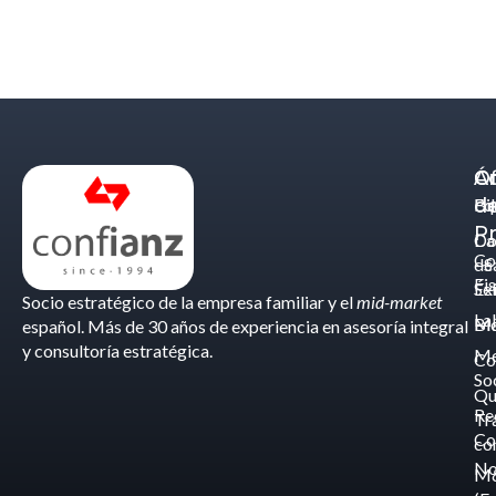
Á
C
Of
d
Eq
Bi
Pr
Ca
Do
Co
de
- S
Fis
Éx
Se
Socio estratégico de la empresa familiar y el
mid-market
La
Bl
Ma
español. Más de 30 años de experiencia en asesoría integral
y consultoría estratégica.
Me
Co
So
Qu
Re
Tr
Co
co
No
M