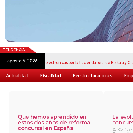
TENDENCIA
agosto 5, 2026
 de notificaciones electrónicas por la hacienda foral de Bizkaia y Gipuzkoa
Actualidad
Fiscalidad
Reestructuraciones
Empr
Qué hemos aprendido en
La evol
estos dos años de reforma
concurs
concursal en España
Confiaz
•