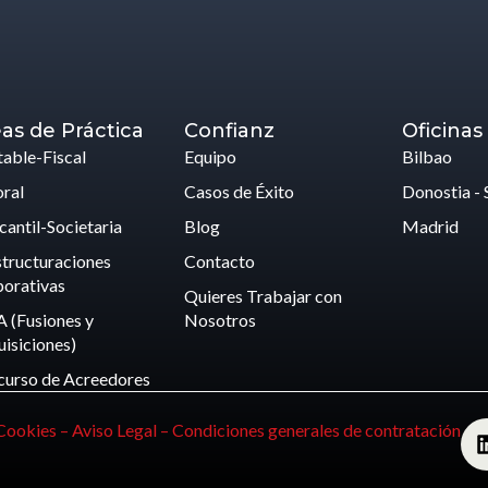
as de Práctica
Confianz
Oficinas
able-Fiscal
Equipo
Bilbao
ral
Casos de Éxito
Donostia - 
antil-Societaria
Blog
Madrid
tructuraciones
Contacto
orativas
Quieres Trabajar con
 (Fusiones y
Nosotros
isiciones)
curso de Acreedores
 Cookies –
Aviso Legal –
Condiciones generales de contratación