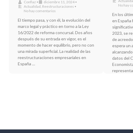
Actualid
Confiaz
•
diciembre 11, 2024
•
No hay c
Actualidad
,
Reestructuraciones
•
No hay comentarios
En los últi
El tiempo pasa, y con él, la evolución del
en España 
marco legal y práctico en torno a la Ley
significati
16/2022 de reforma concursal. Dos años
2023, se r
después de su entrada en vigor, es el
de acreedor
momento de hacer equilibrio, pero no con
espera un a
una mirada superficial. La realidad de las
alcanzando
reestructuraciones empresariales en
datos del 
España …
Economista
representa