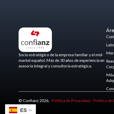
Áre
Cont
Labo
Merc
Socio estratégico de la empresa familiar y el
mid-
market
español. Más de 30 años de experiencia en
Rees
asesoría integral y consultoría estratégica.
Corp
M&A
Adqu
Con
© Confianz 2026.
Política de Privacidad –
Política de
ES