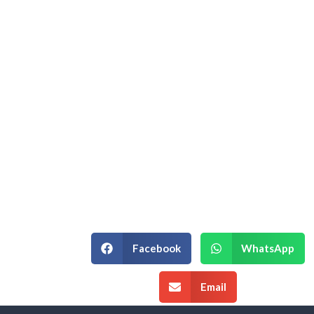
Hablemos de su
Estrategia
Empresarial.
Si está en un momento de decisión
estratégica y necesita un equipo que
entienda la complejidad de su
negocio, podemos ayudarle.
¡Agenda una Asesoría!
Facebook
WhatsApp
Email