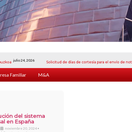
julio 24, 2026
Solicitud de días de cortesía para el envío de notificaci
esa Familiar
M&A
ución del sistema
al en España
noviembre 20, 2024
•