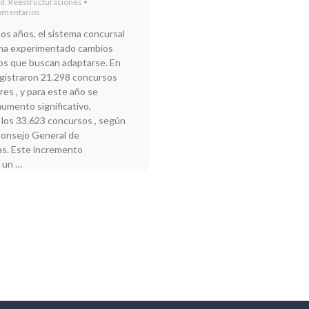
ad
,
Reestructuraciones
•
omentarios
mos años, el sistema concursal
ha experimentado cambios
vos que buscan adaptarse. En
egistraron 21.298 concursos
es , y para este año se
umento significativo,
 los 33.623 concursos , según
Consejo General de
s. Este incremento
 un …