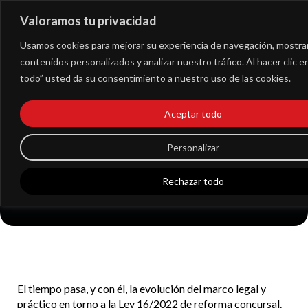
Valoramos tu privacidad
Extranet
Usamos cookies para mejorar su experiencia de navegación, mostra
contenidos personalizados y analizar nuestro tráfico. Al hacer clic 
todo” usted da su consentimiento a nuestro uso de las cookies.
Qué hemos aprendido
Aceptar todo
en estos dos años de
reforma concursal en
Personalizar
España
Rechazar todo
El tiempo pasa, y con él, la evolución del marco legal y
práctico en torno a la Ley 16/2022 de reforma concursal.