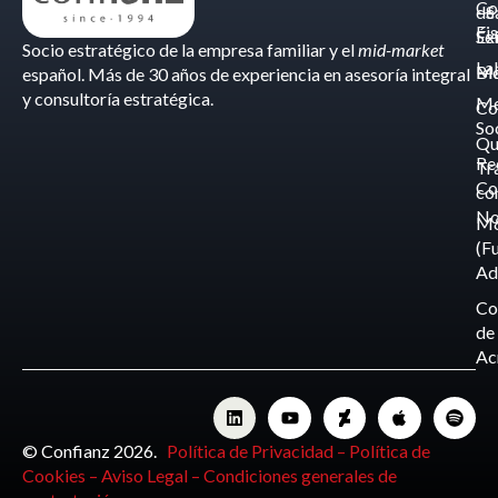
Co
de
- S
Fis
Éx
Se
Socio estratégico de la empresa familiar y el
mid-market
La
Bl
Ma
español. Más de 30 años de experiencia en asesoría integral
y consultoría estratégica.
Me
Co
So
Qu
Re
Tr
Co
co
No
M
(F
Ad
Co
de
Ac
© Confianz 2026.
Política de Privacidad –
Política de
Cookies –
Aviso Legal –
Condiciones generales de