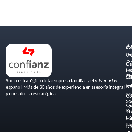
Á
C
Of
d
Eq
Bi
Pr
Ca
Do
Co
de
- S
Fis
Éx
Se
Socio estratégico de la empresa familiar y el
mid-market
La
Bl
Ma
español. Más de 30 años de experiencia en asesoría integral
y consultoría estratégica.
Me
Co
So
Qu
Re
Tr
Co
co
No
M