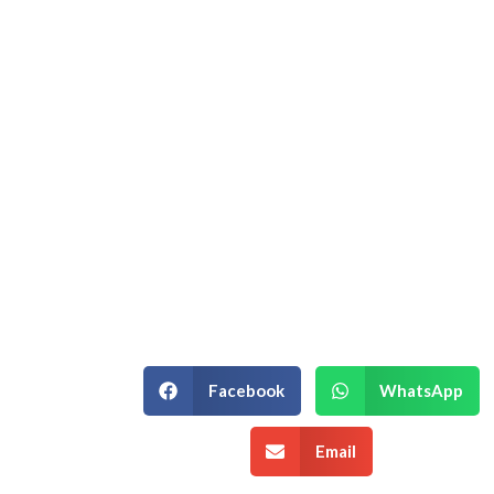
Hablemos de su
Estrategia
Empresarial.
Si está en un momento de decisión
estratégica y necesita un equipo que
entienda la complejidad de su
negocio, podemos ayudarle.
¡Agenda una Asesoría!
Facebook
WhatsApp
Email