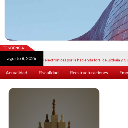
TENDENCIA
agosto 8, 2026
o de notificaciones electrónicas por la hacienda foral de Bizkaia y Gipuzkoa
Actualidad
Fiscalidad
Reestructuraciones
Empr