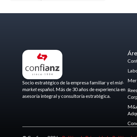
Áre
Cont
Labo
Merc
Socio estratégico de la empresa familiar y el
mid-
market
español. Más de 30 años de experiencia en
Rees
asesoría integral y consultoría estratégica.
Corp
M&A
Adqu
Con