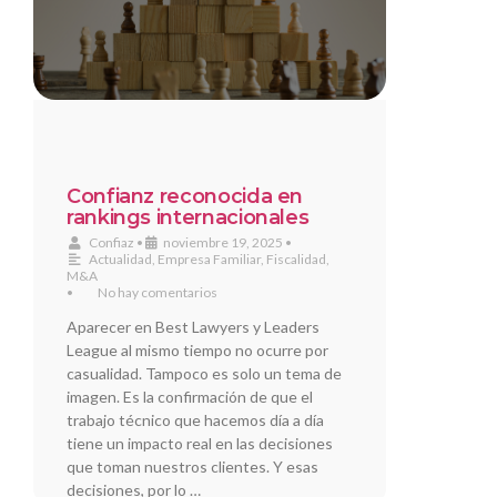
Confianz reconocida en
rankings internacionales
Confiaz
•
noviembre 19, 2025
•
Actualidad
,
Empresa Familiar
,
Fiscalidad
,
M&A
•
No hay comentarios
Aparecer en Best Lawyers y Leaders
League al mismo tiempo no ocurre por
casualidad. Tampoco es solo un tema de
imagen. Es la confirmación de que el
trabajo técnico que hacemos día a día
tiene un impacto real en las decisiones
que toman nuestros clientes. Y esas
decisiones, por lo …