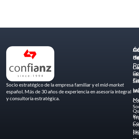
Á
C
Of
d
Eq
Bi
Pr
Ca
Do
Co
de
- S
Fis
Éx
Se
Socio estratégico de la empresa familiar y el
mid-market
La
Bl
Ma
español. Más de 30 años de experiencia en asesoría integral
y consultoría estratégica.
Me
Co
So
Qu
Re
Tr
Co
co
No
M