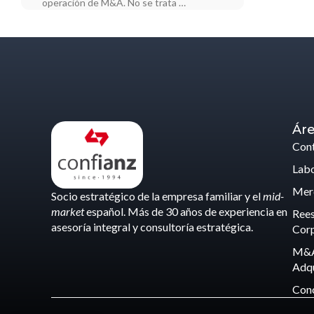
operación de M&A. No se trata …
Áre
Cont
Labo
Merc
Socio estratégico de la empresa familiar y el
mid-
market
español. Más de 30 años de experiencia en
Rees
asesoría integral y consultoría estratégica.
Corp
M&A
Adqu
Con