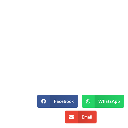
Hablemos de su
Estrategia
Empresarial.
Si está en un momento de decisión
estratégica y necesita un equipo que
entienda la complejidad de su
negocio, podemos ayudarle.
¡Agenda una Asesoría!
Facebook
WhatsApp
Email