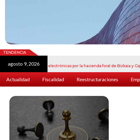
TENDENCIA
agosto 9, 2026
o de notificaciones electrónicas por la hacienda foral de Bizkaia y Gipuzkoa
Actualidad
Fiscalidad
Reestructuraciones
Empr