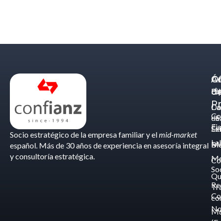
Á
C
Of
d
Eq
Bi
Pr
Ca
Do
Co
de
- S
Fis
Éx
Se
Socio estratégico de la empresa familiar y el
mid-market
La
Bl
Ma
español. Más de 30 años de experiencia en asesoría integral
y consultoría estratégica.
Me
Co
So
Qu
Re
Tr
Co
co
No
M