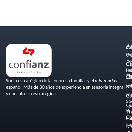
Á
C
Of
d
Eq
Bi
Pr
Ca
Do
Co
de
- S
Fis
Éx
Se
Socio estratégico de la empresa familiar y el
mid-market
La
Bl
Ma
español. Más de 30 años de experiencia en asesoría integral
y consultoría estratégica.
Me
Co
So
Qu
Re
Tr
Co
co
No
M