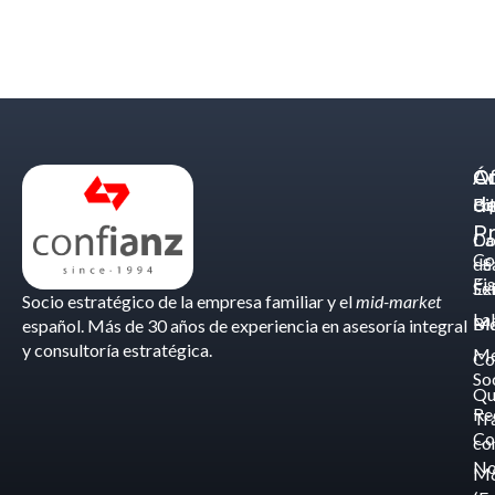
Á
C
Of
d
Eq
Bi
Pr
Ca
Do
Co
de
- S
Fis
Éx
Se
Socio estratégico de la empresa familiar y el
mid-market
La
Bl
Ma
español. Más de 30 años de experiencia en asesoría integral
y consultoría estratégica.
Me
Co
So
Qu
Re
Tr
Co
co
No
M