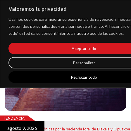
Valoramos tu privacidad
Extranet
Usamos cookies para mejorar su experiencia de navegación, mostra
contenidos personalizados y analizar nuestro tráfico. Al hacer clic 
todo” usted da su consentimiento a nuestro uso de las cookies.
Blog
Aceptar todo
Noticias
Personalizar
Rechazar todo
TENDENCIA
agosto 9, 2026
ju
e notificaciones electrónicas por la hacienda foral de Bizkaia y Gipuzkoa