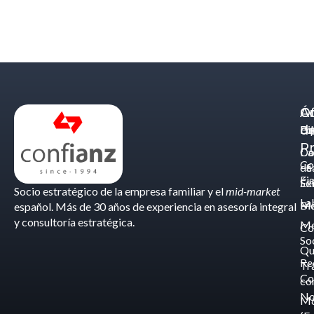
Á
C
Of
d
Eq
Bi
Pr
Ca
Do
Co
de
- S
Fis
Éx
Se
Socio estratégico de la empresa familiar y el
mid-market
La
Bl
Ma
español. Más de 30 años de experiencia en asesoría integral
y consultoría estratégica.
Me
Co
So
Qu
Re
Tr
Co
co
No
M