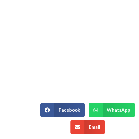
Hablemos de su
Estrategia
Empresarial.
Si está en un momento de decisión
estratégica y necesita un equipo que
entienda la complejidad de su
negocio, podemos ayudarle.
¡Agenda una Asesoría!
Facebook
WhatsApp
Email