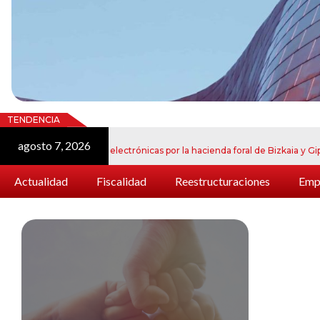
TENDENCIA
agosto 7, 2026
 de notificaciones electrónicas por la hacienda foral de Bizkaia y Gipuzkoa
Actualidad
Fiscalidad
Reestructuraciones
Empr