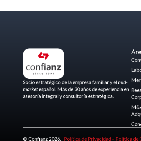
Áre
Cont
Labo
Merc
Socio estratégico de la empresa familiar y el
mid-
market
español. Más de 30 años de experiencia en
Rees
asesoría integral y consultoría estratégica.
Corp
M&A
Adqu
Con
© Confianz 2026.
Política de Privacidad –
Política de