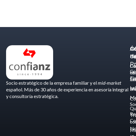
Á
C
Of
d
Eq
Bi
Pr
Ca
Do
Co
de
- S
Fis
Éx
Se
Socio estratégico de la empresa familiar y el
mid-market
La
Bl
Ma
español. Más de 30 años de experiencia en asesoría integral
y consultoría estratégica.
Me
Co
So
Qu
Re
Tr
Co
co
No
M