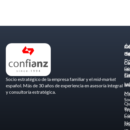
Á
C
Of
d
Eq
Bi
Pr
Ca
Do
Co
de
- S
Fis
Éx
Se
Socio estratégico de la empresa familiar y el
mid-market
La
Bl
Ma
español. Más de 30 años de experiencia en asesoría integral
y consultoría estratégica.
Me
Co
So
Qu
Re
Tr
Co
co
No
M