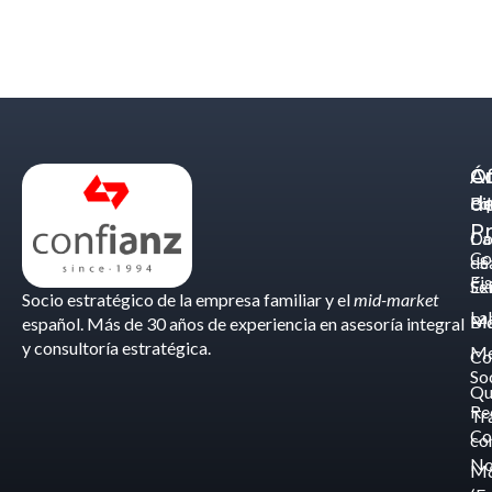
Á
C
Of
d
Eq
Bi
Pr
Ca
Do
Co
de
- S
Fis
Éx
Se
Socio estratégico de la empresa familiar y el
mid-market
La
Bl
Ma
español. Más de 30 años de experiencia en asesoría integral
y consultoría estratégica.
Me
Co
So
Qu
Re
Tr
Co
co
No
M