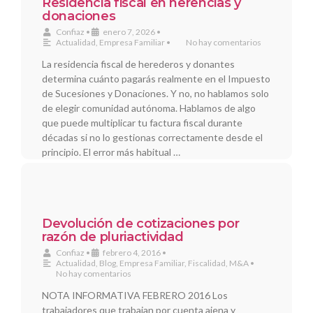
Residencia fiscal en herencias y
donaciones
Confiaz
•
enero 7, 2026
•
Actualidad
,
Empresa Familiar
•
No hay comentarios
La residencia fiscal de herederos y donantes
determina cuánto pagarás realmente en el Impuesto
de Sucesiones y Donaciones. Y no, no hablamos solo
de elegir comunidad autónoma. Hablamos de algo
que puede multiplicar tu factura fiscal durante
décadas si no lo gestionas correctamente desde el
principio. El error más habitual …
Devolución de cotizaciones por
razón de pluriactividad
Confiaz
•
febrero 4, 2016
•
Actualidad
,
Blog
,
Empresa Familiar
,
Fiscalidad
,
M&A
•
No hay comentarios
NOTA INFORMATIVA FEBRERO 2016 Los
trabajadores que trabajan por cuenta ajena y