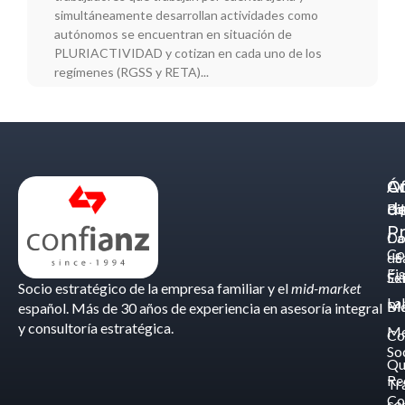
simultáneamente desarrollan actividades como
autónomos se encuentran en situación de
PLURIACTIVIDAD y cotizan en cada uno de los
regímenes (RGSS y RETA)...
Á
C
Of
d
Eq
Bi
Pr
Ca
Do
Co
de
- S
Fis
Éx
Se
Socio estratégico de la empresa familiar y el
mid-market
La
Bl
Ma
español. Más de 30 años de experiencia en asesoría integral
y consultoría estratégica.
Me
Co
So
Qu
Re
Tr
Co
co