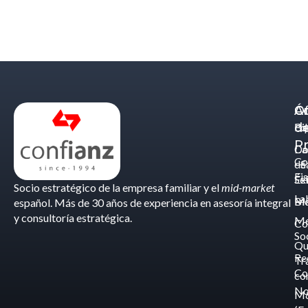
Á
C
Of
d
Eq
Bi
Pr
Ca
Do
Co
de
- S
Fis
Éx
Se
Socio estratégico de la empresa familiar y el
mid-market
La
Bl
Ma
español. Más de 30 años de experiencia en asesoría integral
y consultoría estratégica.
Me
Co
So
Qu
Re
Tr
Co
co
No
M