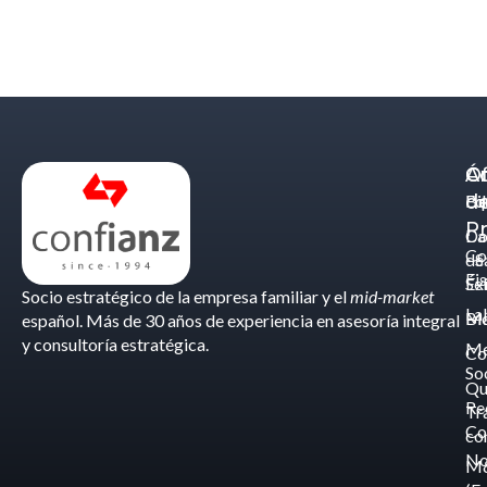
Á
C
Of
d
Eq
Bi
Pr
Ca
Do
Co
de
- S
Fis
Éx
Se
Socio estratégico de la empresa familiar y el
mid-market
La
Bl
Ma
español. Más de 30 años de experiencia en asesoría integral
y consultoría estratégica.
Me
Co
So
Qu
Re
Tr
Co
co
No
M