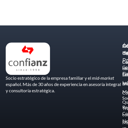
Á
C
Of
d
Eq
Bi
Pr
Ca
Do
Co
de
- S
Fis
Éx
Se
Socio estratégico de la empresa familiar y el
mid-market
La
Bl
Ma
español. Más de 30 años de experiencia en asesoría integral
y consultoría estratégica.
Me
Co
So
Qu
Re
Tr
Co
co
No
M