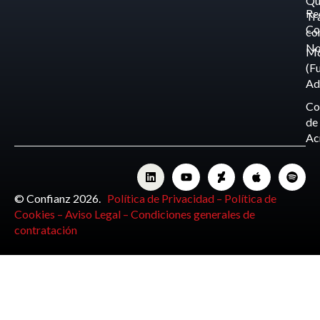
Qu
Re
Tr
Co
co
No
M
(F
Ad
Co
de
Ac
© Confianz 2026.
Política de Privacidad –
Política de
Cookies –
Aviso Legal –
Condiciones generales de
contratación