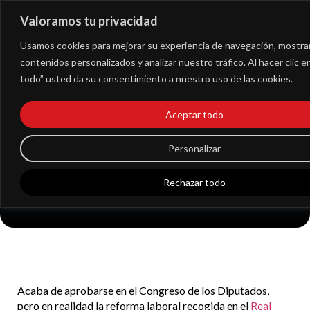
Valoramos tu privacidad
Extranet
Usamos cookies para mejorar su experiencia de navegación, mostra
contenidos personalizados y analizar nuestro tráfico. Al hacer clic 
todo” usted da su consentimiento a nuestro uso de las cookies.
Claves empresariales
Aceptar todo
de la nueva reforma
Personalizar
laboral
Rechazar todo
Acaba de aprobarse en el Congreso de los Diputados,
pero en realidad la reforma laboral recogida en el
Real