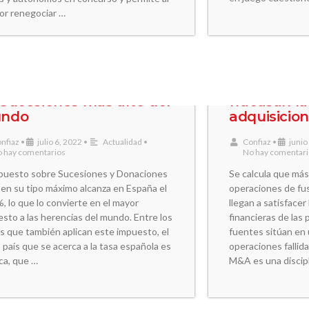
or renegociar …
paña tiene el Impuesto
Cinco moti
Sucesiones más alto del
fracasan la
ndo
adquisicio
nfiaz
•
julio 6, 2022
•
Actualidad
•
Confiaz
•
junio
 hay comentarios
No hay comentar
mpuesto sobre Sucesiones y Donaciones
Se calcula que más 
 en su tipo máximo alcanza en España el
operaciones de fus
, lo que lo convierte en el mayor
llegan a satisfacer
sto a las herencias del mundo. Entre los
financieras de las
s que también aplican este impuesto, el
fuentes sitúan en 
 país que se acerca a la tasa española es
operaciones fallida
ca, que …
M&A es una discipl