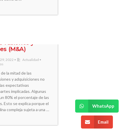
Empresarial.
Si está en un
momento de decisión
estratégica y
necesita un equipo
vos por los que
que entienda la
s fusiones y
complejidad de su
nes (M&A)
negocio, podemos
ayudarle.
 29, 2022
•
Actualidad
•
ios
de la mitad de las
¡Agenda una
iones y adquisiciones no
Asesoría!
 las expectativas
 partes implicadas. Algunas
un 80% el porcentaje de las
s. Esto se explica porque el
WhatsApp
ina compleja sujeta a una …
Email