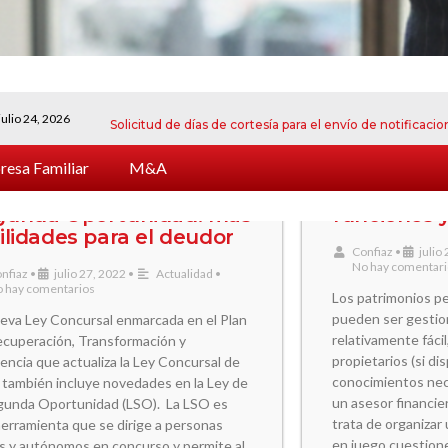
6
Solicitud de días de cortesía para el envío de notificaciones electró
esa Familiar
M&A
vedades en la Ley de
Family offi
gunda Oportunidad: más
funciones 
ilidades para el deudor
Confiaz
•
julio
No hay comentar
nfiaz
•
julio 27, 2022
•
Actualidad
•
 hay comentarios
Los patrimonios p
pueden ser gesti
eva Ley Concursal enmarcada en el Plan
relativamente fácil
ecuperación, Transformación y
propietarios (si di
iencia que actualiza la Ley Concursal de
conocimientos nece
también incluye novedades en la Ley de
un asesor financie
egunda Oportunidad (LSO). La LSO es
trata de organizar 
erramienta que se dirige a personas
en juego cuestion
as y autónomos en concurso y permite al