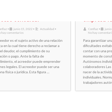
os de acreedores en el
¿Cómo cons
oceso concursal
empresa fa
nfiaz
•
junio 15, 2022
•
Actualidad
•
Confiaz
•
junio
 hay comentarios
No hay comentar
reedor es el sujeto activo de una relación
Para garantizar una
ica en la cual tiene derecho a reclamar a
dificultades evita
 el deudor, el cumplimiento de su
contar con una pro
ación o pago. Ante la falta de
momento de consti
limiento, el acreedor puede emprender
Autónomos indivi
nes legales. El acreedor puede ser una
colaboradores Las
na física o jurídica. Esta figura …
nacer de la activ
individuales. Norm
trabajadores autón
o utilizar el cuadro de
La cláusula