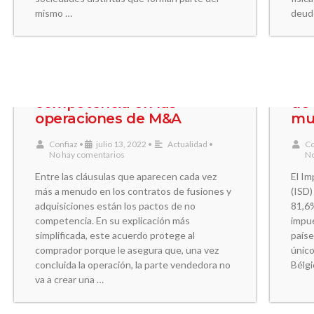
mismo …
deud
Los pactos de no
Es
competencia en las
de 
operaciones de M&A
mu
Confiaz
•
julio 13, 2022
•
Actualidad
•
Co
No hay comentarios
No
Entre las cláusulas que aparecen cada vez
El I
más a menudo en los contratos de fusiones y
(ISD)
adquisiciones están los pactos de no
81,6%
competencia. En su explicación más
impue
simplificada, este acuerdo protege al
paíse
comprador porque le asegura que, una vez
único
concluida la operación, la parte vendedora no
Bélgi
va a crear una …