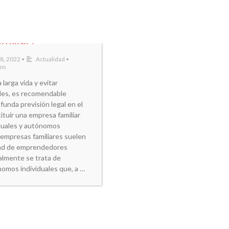
tituir una
miliar?
 8, 2022
•
Actualidad
•
ios
 larga vida y evitar
bles, es recomendable
funda previsión legal en el
tuir una empresa familiar
duales y autónomos
 empresas familiares suelen
idad de emprendedores
almente se trata de
omos individuales que, a …
 earn-out se