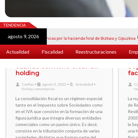
TENDENCIA
agosto 9, 2026
julio 24, 202
aciones electrónicas por la hacienda foral de Bizkaia y Gipuzkoa
Actualidad
Fiscalidad
Reestructuraciones
Empr
Consolidación fiscal:
No
cuándo conviene crear un
Se
holding
fac
Confiaz
•
agosto 3, 2022
•
Actualidad
•
Co
No hay comentarios
No
La consolidación fiscal es un régimen especial
La nu
tanto en el Impuesto sobre Sociedades como
de R
en el IVA que consiste en la formación de una
Resil
figura jurídica que integra diversas entidades
2003 
comerciales como un pasivo único. Es decir,
la S
consiste en la tributación conjunta de varias
una h
sociedades distintas que forman parte del
físic