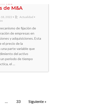
en las
es de M&A
 18, 2022
•
Actualidad
•
ios
mecanismo de fijación de
loración de empresas en
iones y adquisiciones. Esta
e el precio de la
 una parte variable que
dimiento del activo
un periodo de tiempo
ctica, el …
…
33
Siguiente »