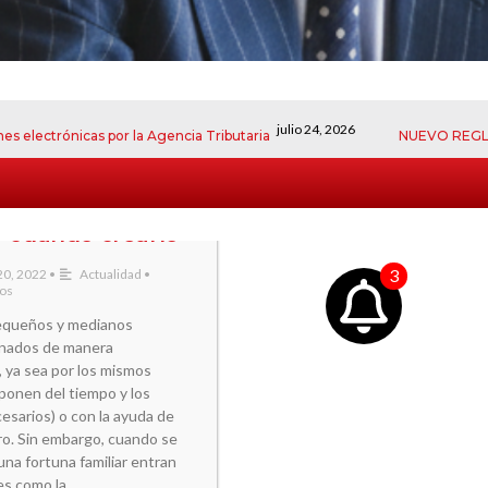
julio 24, 2026
nicas por la Agencia Tributaria
NUEVO REGLAMENTO EU
ce: qué es,
y cuándo crearlo
3
 20, 2022
•
Actualidad
•
ios
equeños y medianos
onados de manera
, ya sea por los mismos
sponen del tiempo y los
sarios) o con la ayuda de
ro. Sin embargo, cuando se
Hablemos de
una fortuna familiar entran
su Estrategia
es como la …