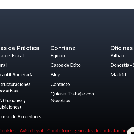
as de Práctica
Confianz
Oficinas
able-Fiscal
Equipo
Bilbao
ral
Casos de Éxito
Donostia - 
antil-Societaria
Blog
Madrid
tructuraciones
Contacto
orativas
Quieres Trabajar con
 (Fusiones y
Nosotros
isiciones)
curso de Acreedores
 Cookies –
Aviso Legal –
Condiciones generales de contratación