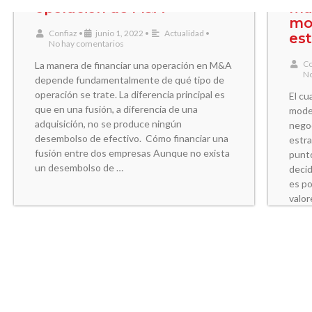
operación de M&A
ma
mod
Confiaz
•
junio 1, 2022
•
Actualidad
•
est
No hay comentarios
Co
La manera de financiar una operación en M&A
No
depende fundamentalmente de qué tipo de
operación se trate. La diferencia principal es
El cu
que en una fusión, a diferencia de una
model
adquisición, no se produce ningún
negoc
desembolso de efectivo. Cómo financiar una
estra
fusión entre dos empresas Aunque no exista
punto
un desembolso de …
decid
es po
valor