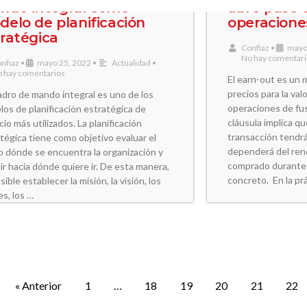
ndo integral como
abre paso 
elo de planificación
operacion
ratégica
Confiaz
•
mayo
No hay comentar
nfiaz
•
mayo 25, 2022
•
Actualidad
•
 hay comentarios
El earn-out es un 
precios para la va
adro de mando integral es uno de los
operaciones de fus
os de planificación estratégica de
cláusula implica qu
io más utilizados. La planificación
transacción tendrá
tégica tiene como objetivo evaluar el
dependerá del ren
 dónde se encuentra la organización y
comprado durante 
ir hacia dónde quiere ir. De esta manera,
concreto. En la prá
sible establecer la misión, la visión, los
es, los …
« Anterior
1
…
18
19
20
21
22