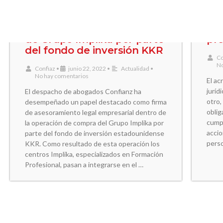
Confianz asesora la compra
Tip
de Grupo Implika por parte
pr
del fondo de inversión KKR
Co
No
Confiaz
•
junio 22, 2022
•
Actualidad
•
No hay comentarios
El ac
juríd
El despacho de abogados Confianz ha
otro,
desempeñado un papel destacado como firma
oblig
de asesoramiento legal empresarial dentro de
cump
la operación de compra del Grupo Implika por
accio
parte del fondo de inversión estadounidense
perso
KKR. Como resultado de esta operación los
centros Implika, especializados en Formación
Profesional, pasan a integrarse en el …
Cómo financiar una
Cóm