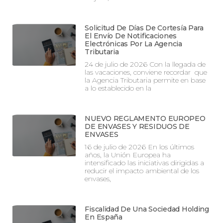
Solicitud De Días De Cortesía Para
El Envío De Notificaciones
Electrónicas Por La Agencia
Tributaria
24 de julio de 2026 Con la llegada de
las vacaciones, conviene recordar que
la Agencia Tributaria permite en base
a lo establecido en la
NUEVO REGLAMENTO EUROPEO
DE ENVASES Y RESIDUOS DE
ENVASES
16 de julio de 2026 En los últimos
años, la Unión Europea ha
intensificado las iniciativas dirigidas a
reducir el impacto ambiental de los
envases,
Fiscalidad De Una Sociedad Holding
En España