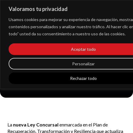
Valoramos tu privacidad
Extranet
Usamos cookies para mejorar su experiencia de navegación, mostra
contenidos personalizados y analizar nuestro tráfico. Al hacer clic 
todo” usted da su consentimiento a nuestro uso de las cookies.
Novedades en la Ley
de Segunda
Aceptar todo
Oportunidad: más
Personalizar
facilidades para el
Rechazar todo
deudor
La
nueva Ley Concursal
enmarcada en el Plan de
Recuperación, Transformación y Resiliencia que actualiza