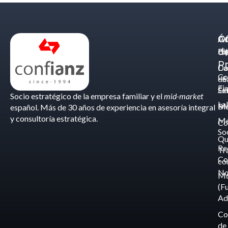
Á
C
Of
d
Eq
Bi
Pr
Ca
Do
Co
de
- S
Fis
Éx
Se
Socio estratégico de la empresa familiar y el
mid-market
La
Bl
Ma
español. Más de 30 años de experiencia en asesoría integral
y consultoría estratégica.
Me
Co
So
Qu
Re
Tr
Co
co
No
M
(F
Ad
Co
de