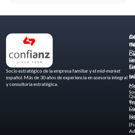
Á
C
Of
d
Eq
Bi
Pr
Ca
Do
Co
de
- S
Fis
Éx
Se
Socio estratégico de la empresa familiar y el
mid-market
La
Bl
Ma
español. Más de 30 años de experiencia en asesoría integral
y consultoría estratégica.
Me
Co
So
Qu
Re
Tr
Co
co
No
M
(F
Ad