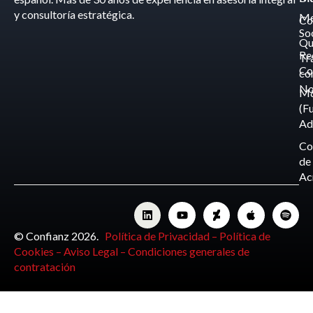
y consultoría estratégica.
Me
Co
So
Qu
Re
Tr
Co
co
No
M
(F
Ad
Co
de
Ac
© Confianz 2026.
Política de Privacidad –
Política de
Cookies –
Aviso Legal –
Condiciones generales de
contratación