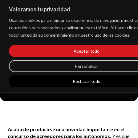
Valoramos tu privacidad
Extranet
Usamos cookies para mejorar su experiencia de navegación, mostra
contenidos personalizados y analizar nuestro tráfico. Al hacer clic 
todo” usted da su consentimiento a nuestro uso de las cookies.
Concurso de
Aceptar todo
acreedores para los
autónomos: así
Personalizar
funciona
Rechazar todo
Acaba de producirse una novedad importante en el
concurso de acreedores para los autónomos.
Y es que,