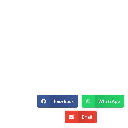
Hablemos de su
Estrategia
Empresarial.
Si está en un momento de decisión
estratégica y necesita un equipo que
entienda la complejidad de su
negocio, podemos ayudarle.
¡Agenda una Asesoría!
Facebook
WhatsApp
Email