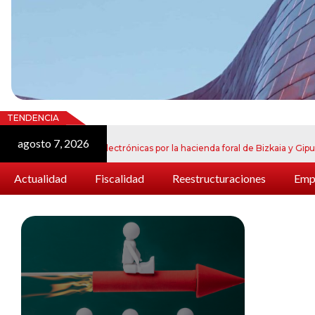
TENDENCIA
agosto 7, 2026
ju
e notificaciones electrónicas por la hacienda foral de Bizkaia y Gipuzkoa
Actualidad
Fiscalidad
Reestructuraciones
Empr