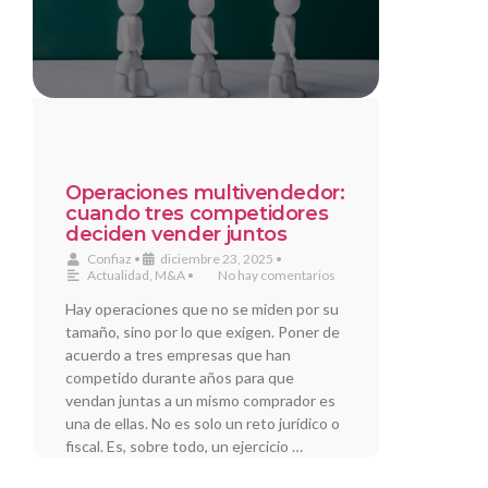
Operaciones multivendedor:
cuando tres competidores
deciden vender juntos
Confiaz
•
diciembre 23, 2025
•
Actualidad
,
M&A
•
No hay comentarios
Hay operaciones que no se miden por su
tamaño, sino por lo que exigen. Poner de
acuerdo a tres empresas que han
competido durante años para que
vendan juntas a un mismo comprador es
una de ellas. No es solo un reto jurídico o
fiscal. Es, sobre todo, un ejercicio …