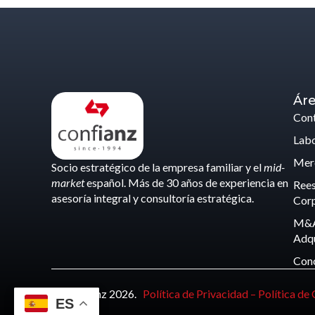
Áre
Cont
Labo
Merc
Socio estratégico de la empresa familiar y el
mid-
market
español. Más de 30 años de experiencia en
Rees
asesoría integral y consultoría estratégica.
Corp
M&A
Adqu
Con
© Confianz 2026.
Política de Privacidad –
Política de
ES