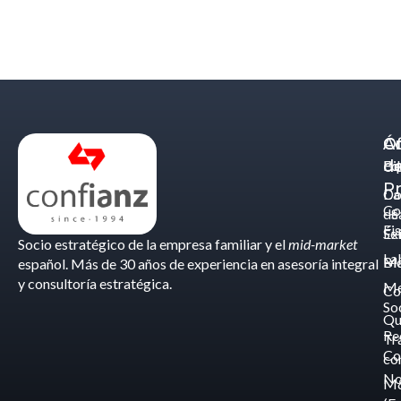
Á
C
Of
d
Eq
Bi
Pr
Ca
Do
Co
de
- S
Fis
Éx
Se
Socio estratégico de la empresa familiar y el
mid-market
La
Bl
Ma
español. Más de 30 años de experiencia en asesoría integral
y consultoría estratégica.
Me
Co
So
Qu
Re
Tr
Co
co
No
M