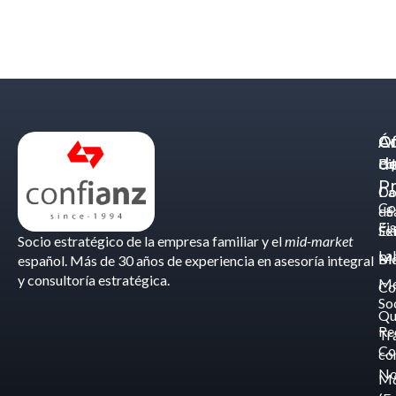
Á
C
Of
d
Eq
Bi
Pr
Ca
Do
Co
de
- S
Fis
Éx
Se
Socio estratégico de la empresa familiar y el
mid-market
La
Bl
Ma
español. Más de 30 años de experiencia en asesoría integral
y consultoría estratégica.
Me
Co
So
Qu
Re
Tr
Co
co
No
M