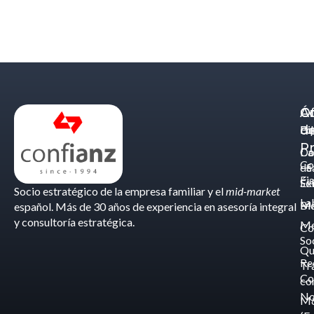
Á
C
Of
d
Eq
Bi
Pr
Ca
Do
Co
de
- S
Fis
Éx
Se
Socio estratégico de la empresa familiar y el
mid-market
La
Bl
Ma
español. Más de 30 años de experiencia en asesoría integral
y consultoría estratégica.
Me
Co
So
Qu
Re
Tr
Co
co
No
M