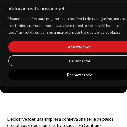
Valoramos tu privacidad
Extranet
Usamos cookies para mejorar su experiencia de navegación, mostra
contenidos personalizados y analizar nuestro tráfico. Al hacer clic 
todo” usted da su consentimiento a nuestro uso de las cookies.
Guía completa para el
Aceptar todo
proceso de venta de
una empresa paso a
Personalizar
paso
Rechazar todo
Decidir vender una empresa conlleva una serie de pasos
complejos y decisiones estratégicas. En Confianz