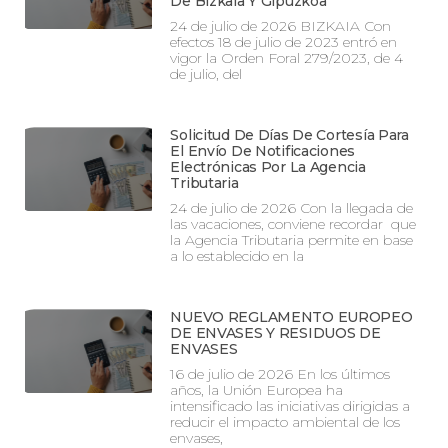
De Bizkaia Y Gipuzkoa
24 de julio de 2026 BIZKAIA Con
efectos 18 de julio de 2023 entró en
vigor la Orden Foral 279/2023, de 4
de julio, del
Solicitud De Días De Cortesía Para
El Envío De Notificaciones
Electrónicas Por La Agencia
Tributaria
24 de julio de 2026 Con la llegada de
las vacaciones, conviene recordar que
la Agencia Tributaria permite en base
a lo establecido en la
NUEVO REGLAMENTO EUROPEO
DE ENVASES Y RESIDUOS DE
ENVASES
16 de julio de 2026 En los últimos
años, la Unión Europea ha
intensificado las iniciativas dirigidas a
reducir el impacto ambiental de los
envases,