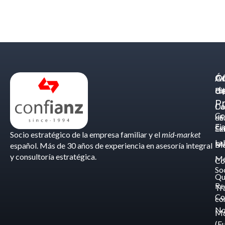
Á
C
Of
d
Eq
Bi
Pr
Ca
Do
Co
de
- S
Fis
Éx
Se
Socio estratégico de la empresa familiar y el
mid-market
La
Bl
Ma
español. Más de 30 años de experiencia en asesoría integral
y consultoría estratégica.
Me
Co
So
Qu
Re
Tr
Co
co
No
M
(F